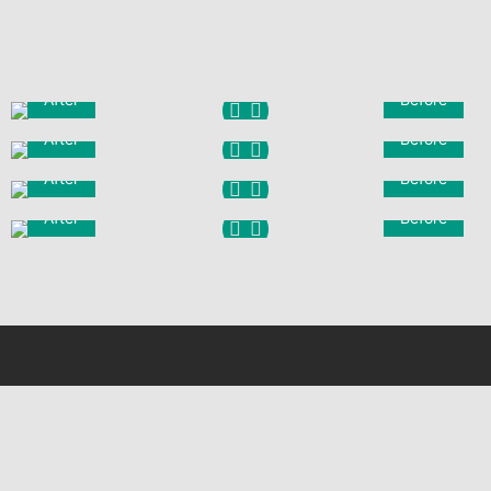
After
Before
After
Before
After
Before
After
Before